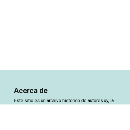
Acerca de
Este sitio es un archivo histórico de
autores.uy
, la
base de datos de autores de Uruguay. El archivo
está creado a partir de una exportación de la base
de datos del sitio original, con el objetivo de
preservar el acceso. Ya se encuentra disponible la