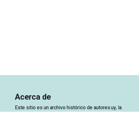
Acerca de
Este sitio es un archivo histórico de
autores.uy
, la
base de datos de autores de Uruguay. El archivo
está creado a partir de una exportación de la base
de datos del sitio original, con el objetivo de
preservar el acceso. Ya se encuentra disponible la