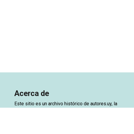
Acerca de
Este sitio es un archivo histórico de
autores.uy
, la
base de datos de autores de Uruguay. El archivo
está creado a partir de una exportación de la base
de datos del sitio original, con el objetivo de
preservar el acceso. Ya se encuentra disponible la