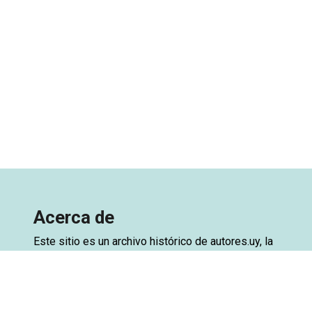
Acerca de
Este sitio es un archivo histórico de
autores.uy
, la
base de datos de autores de Uruguay. El archivo
está creado a partir de una exportación de la base
de datos del sitio original, con el objetivo de
preservar el acceso. Ya se encuentra disponible la