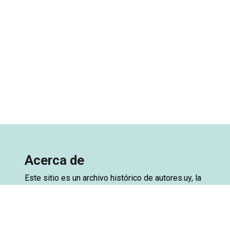
Acerca de
Este sitio es un archivo histórico de
autores.uy
, la
base de datos de autores de Uruguay. El archivo
está creado a partir de una exportación de la base
de datos del sitio original, con el objetivo de
preservar el acceso. Ya se encuentra disponible la