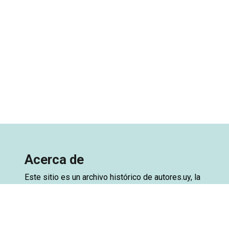
Acerca de
Este sitio es un archivo histórico de
autores.uy
, la
base de datos de autores de Uruguay. El archivo
está creado a partir de una exportación de la base
de datos del sitio original, con el objetivo de
preservar el acceso. Ya se encuentra disponible la