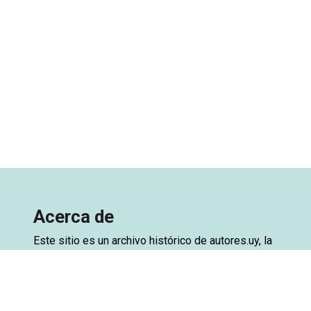
Acerca de
Este sitio es un archivo histórico de
autores.uy
, la
base de datos de autores de Uruguay. El archivo
está creado a partir de una exportación de la base
de datos del sitio original, con el objetivo de
preservar el acceso. Ya se encuentra disponible la