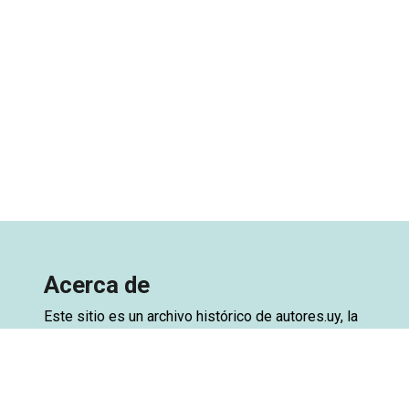
Acerca de
Este sitio es un archivo histórico de
autores.uy
, la
base de datos de autores de Uruguay. El archivo
está creado a partir de una exportación de la base
de datos del sitio original, con el objetivo de
preservar el acceso. Ya se encuentra disponible la